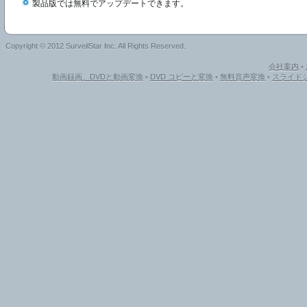
製品版では無料でアップデートできます。
Copyright © 2012 SurveilStar Inc. All Rights Reserved.
会社案内
•
動画録画、DVDと動画変換
•
DVD コピーと変換
•
無料音声変換
•
スライドシ